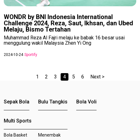
WONDR by BNI Indonesia International
Challenge 2024, Reza, Saut, Ikhsan, dan Ubed
Melaju, Bismo Tertahan
Muhammad Reza Al Fajri melaju ke babak 16 besar usai
menggulung wakil Malaysia Zhen Yi Ong
2024-10-24
Sportify
1
2
3
4
5
6
Next >
Sepak Bola
Bulu Tangkis
Bola Voli
Multi Sports
Bola Basket
Menembak