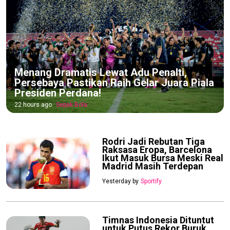
Menang Dramatis Lewat Adu Penalti,
Persebaya Pastikan Raih Gelar Juara Piala
Presiden Perdana!
22 hours ago
Sepak Bola
Rodri Jadi Rebutan Tiga
Raksasa Eropa, Barcelona
Ikut Masuk Bursa Meski Real
Madrid Masih Terdepan
Yesterday by
Sportify
Timnas Indonesia Dituntut
untuk Putus Rekor Buruk