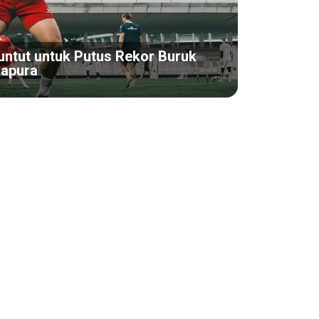
untut untuk Putus Rekor Buruk
gapura