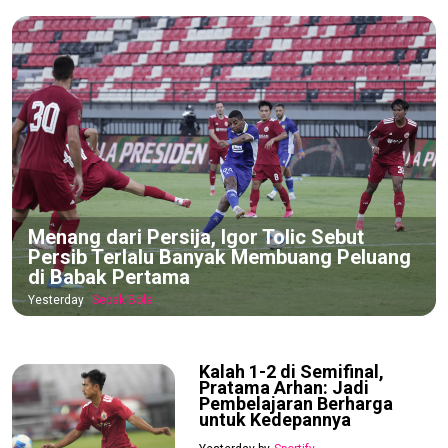
Menang dari Persija, Igor Tolic Sebut
Persib Terlalu Banyak Membuang Peluang
di Babak Pertama
Yesterday
Sepak Bola
Kalah 1-2 di Semifinal,
Pratama Arhan: Jadi
Pembelajaran Berharga
untuk Kedepannya