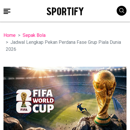
Home
Sepak Bola
Jadwal Lengkap Pekan Perdana Fase Grup Piala Dunia
2026